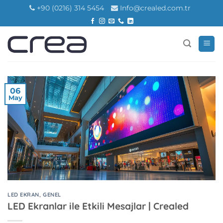
İçeriğe
+90 (0216) 314 5454
Info@crealed.com.tr
atla
06
May
LED EKRAN
,
GENEL
LED Ekranlar ile Etkili Mesajlar | Crealed