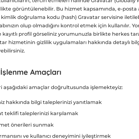
lanıcıların, tercih etmeleri halinde Gravatar (Globally 
irlikte görüntülenebilir. Bu hizmet kapsamında, e-posta
 kimlik doğrulama kodu (hash) Gravatar servisine iletileb
sabınızın olup olmadığını kontrol etmek için kullanılır
 kayıtlı profil görseliniz yorumunuzla birlikte herkes ta
ar hizmetinin gizlilik uygulamaları hakkında detaylı bilg
bilirsiniz.
in İşlenme Amaçları
leri aşağıdaki amaçlar doğrultusunda işlemekteyiz:
z hakkında bilgi taleplerinizi yanıtlamak
t teklifi taleplerinizi karşılamak
zmet önerileri sunmak
mansını ve kullanıcı deneyimini iyileştirmek