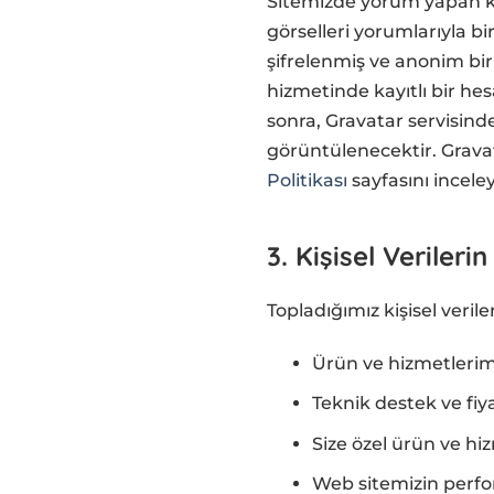
Sitemizde yorum yapan kul
görselleri yorumlarıyla b
şifrelenmiş ve anonim bir
hizmetinde kayıtlı bir he
sonra, Gravatar servisinde
görüntülenecektir. Gravat
Politikası
sayfasını inceleye
3. Kişisel Veriler
Topladığımız kişisel veri
Ürün ve hizmetlerimi
Teknik destek ve fiya
Size özel ürün ve hi
Web sitemizin perfor