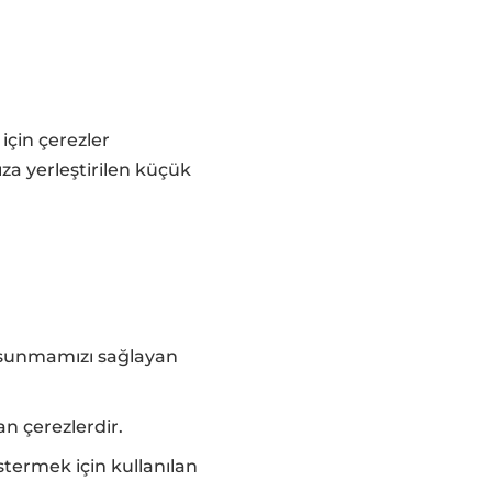
için çerezler
ıza yerleştirilen küçük
er sunmamızı sağlayan
n çerezlerdir.
stermek için kullanılan