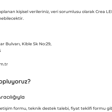
oplanan kişisel verileriniz, veri sorumlusu olarak Crea L
ebilecektir.
ar Bulvarı, Kible Sk No:29,
5
m.tr
Topluyoruz?
Aracılığıyla
işim formu, teknik destek talebi, fiyat teklifi formu gib