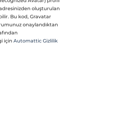
Recognized Avatar) profil
 adresinizden oluşturulan
ilir. Bu kod, Gravatar
. Yorumunuz onaylandıktan
rafından
i için
Automattic Gizlilik