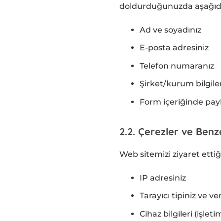
doldurduğunuzda aşağıdaki
Ad ve soyadınız
E-posta adresiniz
Telefon numaranız
Şirket/kurum bilgiler
Form içeriğinde payla
2.2. Çerezler ve Benze
Web sitemizi ziyaret ettiği
IP adresiniz
Tarayıcı tipiniz ve v
Cihaz bilgileri (işle