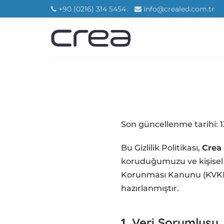
İçeriğe
+90 (0216) 314 5454
Info@crealed.com.tr
atla
Son güncellenme tarihi: 1
Bu Gizlilik Politikası,
Crea
koruduğumuzu ve kişisel ver
Korunması Kanunu (KVKK)
hazırlanmıştır.
1. Veri Sorumlusu