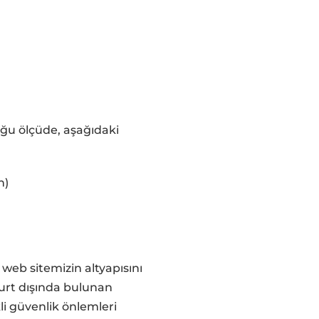
duğu ölçüde, aşağıdaki
n)
, web sitemizin altyapısını
yurt dışında bulunan
li güvenlik önlemleri