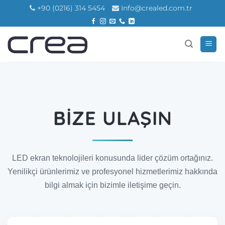
İçeriğe
+90 (0216) 314 5454
Info@crealed.com.tr
atla
BİZE ULAŞIN
LED ekran teknolojileri konusunda lider çözüm ortağınız.
Yenilikçi ürünlerimiz ve profesyonel hizmetlerimiz hakkında
bilgi almak için bizimle iletişime geçin.