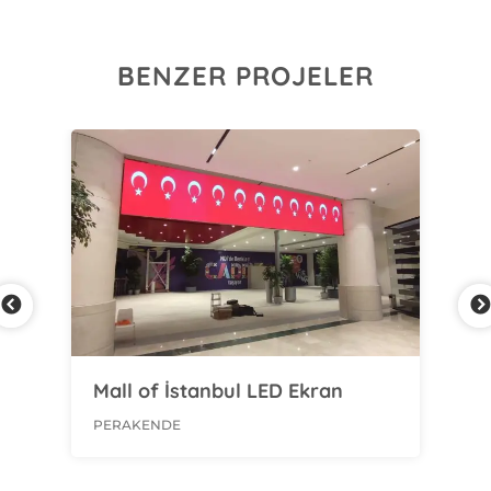
BENZER PROJELER
Mall of İstanbul LED Ekran
Sa
Fr
PERAKENDE
PER