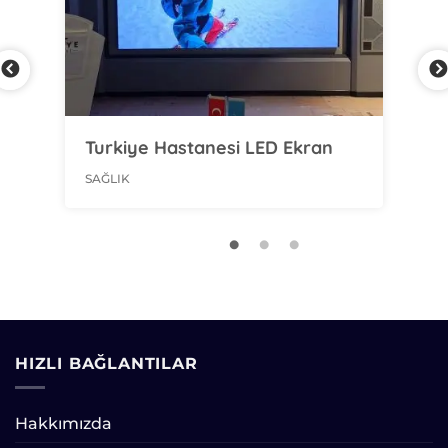
D
Turkiye Hastanesi LED Ekran
Co
SAĞLIK
SAĞ
HIZLI BAĞLANTILAR
Hakkımızda