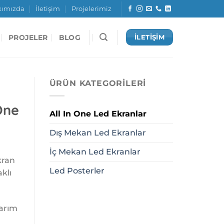
kımızda
İletişim
Projelerimiz
PROJELER
BLOG
İLETİŞİM
ÜRÜN KATEGORILERI
D
One
All In One Led Ekranlar
Dış Mekan Led Ekranlar
İç Mekan Led Ekranlar
kran
Led Posterler
klı
sarım