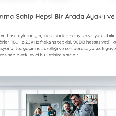
ıma Sahip Hepsi Bir Arada Ayaklı ve
 ve basit eyleme geçmesi, önden kolay servis yapılabilirli
örler, 180Hz-20KHz frekans tepkisi, 90DB hassasiyeti), k
yonu, toz geçirmez özelliği ve son derece yüksek güveni
 sahip etkileyici bir iletişim aracıdır.