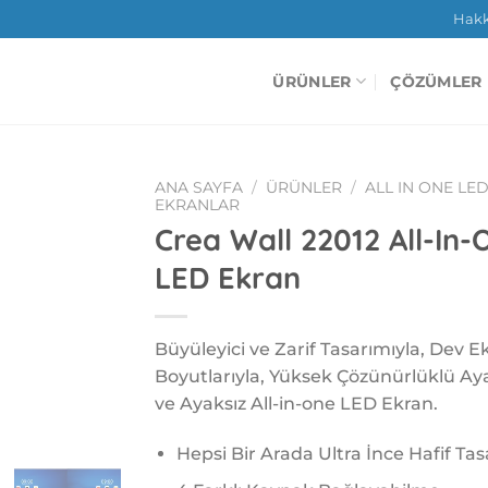
Hak
ÜRÜNLER
ÇÖZÜMLER
ANA SAYFA
/
ÜRÜNLER
/
ALL IN ONE LE
EKRANLAR
Crea Wall 22012 All-In-
LED Ekran
Büyüleyici ve Zarif Tasarımıyla, Dev E
Boyutlarıyla, Yüksek Çözünürlüklü Aya
ve Ayaksız All-in-one LED Ekran.
Hepsi Bir Arada Ultra İnce Hafif Ta