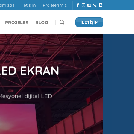
kımızda
İletişim
Projelerimiz
PROJELER
BLOG
İLETİŞİM
LED EKRAN
ofesyonel dijital LED