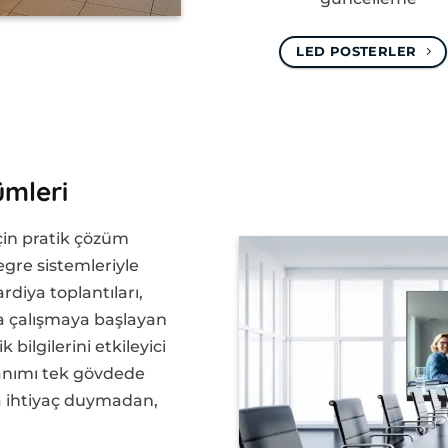
LED POSTERLER
ümleri
için pratik çözüm
egre sistemleriyle
rdiya toplantıları,
ca çalışmaya başlayan
 bilgilerini etkileyici
anımı tek gövdede
a ihtiyaç duymadan,