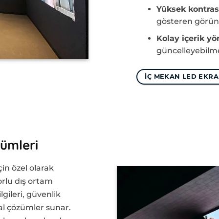
Yüksek kontras
gösteren görünt
Kolay içerik yö
güncelleyebilm
IÇ MEKAN LED EKR
ümleri
çin özel olarak
rlu dış ortam
lgileri, güvenlik
eal çözümler sunar.