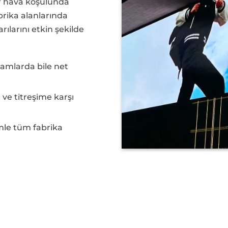
r hava koşulunda
brika alanlarında
ılarını etkin şekilde
tamlarda bile net
 ve titreşime karşı
mle tüm fabrika