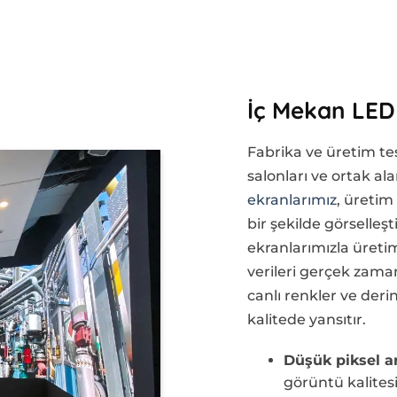
İç Mekan LED
Fabrika ve üretim tes
salonları ve ortak al
ekranlarımız
, üretim 
bir şekilde görselleş
ekranlarımızla üretim
verileri gerçek zaman
canlı renkler ve der
kalitede yansıtır.
Düşük piksel ar
görüntü kalites