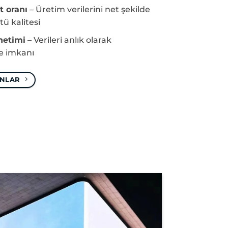
t oranı
– Üretim verilerini net şekilde
ü kalitesi
netimi
– Verileri anlık olarak
e imkanı
ANLAR