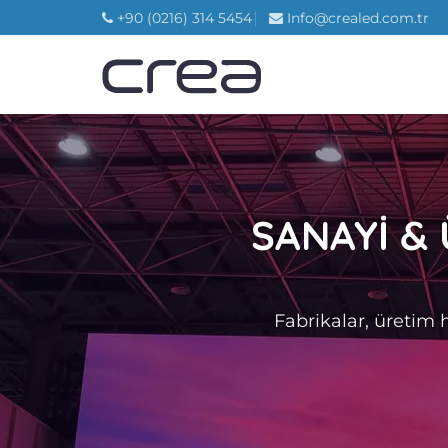
İçeriğe
+90 (0216) 314 5454
Info@crealed.com.tr
atla
SANAYİ &
Fabrikalar, üretim h