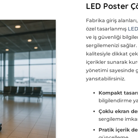
LED Poster Ç
Fabrika giriş alanlar
özel tasarlanmış
LED
ve iş güvenliği bilgil
sergilemenizi sağlar.
kalitesiyle dikkat çek
içerikler sunarak kur
yönetimi sayesinde g
yansıtabilirsiniz.
Kompakt tasar
bilgilendirme 
Çoklu ekran de
sergileme imka
Pratik içerik d
güncelleme