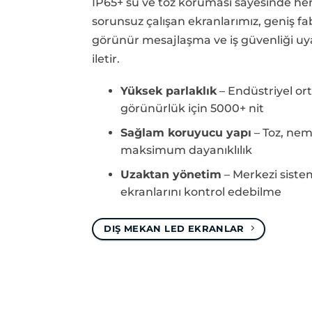
IP65+ su ve toz koruması sayesinde he
sorunsuz çalışan ekranlarımız, geniş fa
görünür mesajlaşma ve iş güvenliği uyar
iletir.
Yüksek parlaklık
– Endüstriyel or
görünürlük için 5000+ nit
Sağlam koruyucu yapı
– Toz, nem
maksimum dayanıklılık
Uzaktan yönetim
– Merkezi siste
ekranlarını kontrol edebilme
DIŞ MEKAN LED EKRANLAR