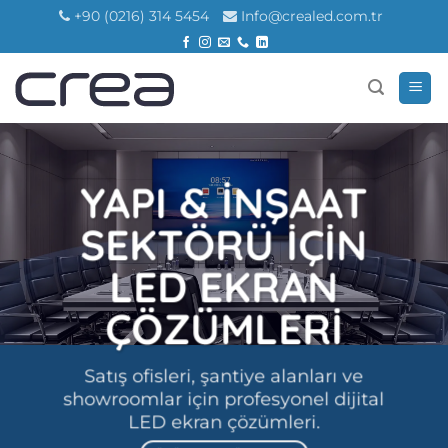
İçeriğe
+90 (0216) 314 5454
Info@crealed.com.tr
atla
YAPI & İNŞAAT
SEKTÖRÜ İÇİN
LED EKRAN
ÇÖZÜMLERİ
Satış ofisleri, şantiye alanları ve
showroomlar için profesyonel dijital
LED ekran çözümleri.