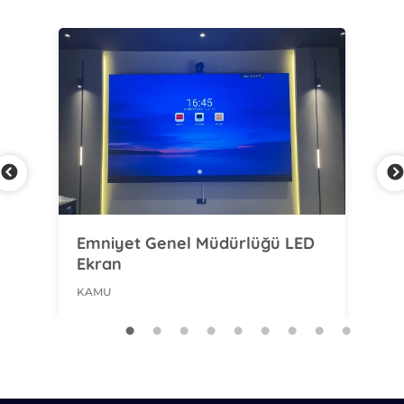
Emniyet Genel Müdürlüğü LED
Ba
Ekran
Pr
KAMU
KA