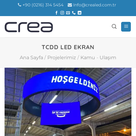
İçeriğe
+90 (0216) 314 5454
Info@crealed.com.tr
atla
TCDD LED EKRAN
Ana Sayfa
/
Projelerimiz
/
Kamu
-
Ulaşım