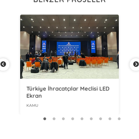
ED
Türkiye İhracatçılar Meclisi LED
TA
Ekran
ULA
KAMU