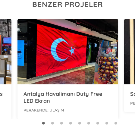
BENZER PROJELER
Saçhane LED Ekran
W
PERAKENDE
P