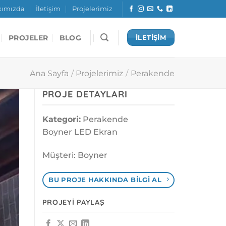
kımızda
İletişim
Projelerimiz
PROJELER
BLOG
İLETİŞİM
Ana Sayfa
/
Projelerimiz
/
Perakende
PROJE DETAYLARI
Kategori:
Perakende
Boyner LED Ekran
Müşteri: Boyner
BU PROJE HAKKINDA BILGI AL
PROJEYI PAYLAŞ