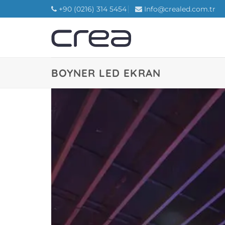
İçeriğe
+90 (0216) 314 5454
Info@crealed.com.tr
atla
BOYNER LED EKRAN