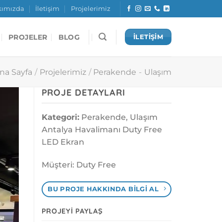
kımızda
İletişim
Projelerimiz
PROJELER
BLOG
İLETİŞİM
na Sayfa
/
Projelerimiz
/
Perakende
-
Ulaşım
PROJE DETAYLARI
Kategori:
Perakende, Ulaşım
Antalya Havalimanı Duty Free
LED Ekran
Müşteri: Duty Free
BU PROJE HAKKINDA BILGI AL
PROJEYI PAYLAŞ