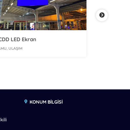
ED Ekran
Watsons LED Ekra
ŞIM
PERAKENDE
KONUM BİLGİSİ
kili