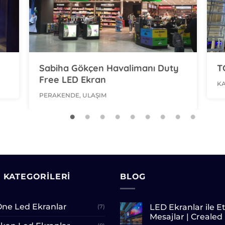
Sabiha Gökçen Havalimanı Duty
TCDD L
Free LED Ekran
KAMU, ULA
PERAKENDE, ULAŞIM
 KATEGORILERI
BLOG
 One Led Ekranlar
LED Ekranlar ile Et
(7)
Mesajlar | Crealed