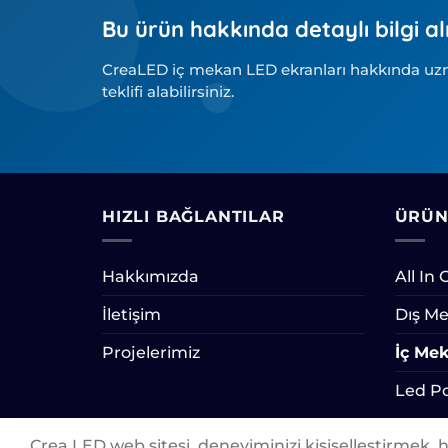
Bu ürün hakkında detaylı bilgi al
CreaLED iç mekan LED ekranları hakkında uzma
teklifi alabilirsiniz.
HIZLI BAĞLANTILAR
ÜRÜN
Hakkımızda
All In
İletişim
Dış Me
Projelerimiz
İç Mek
Led Po
Crea LED web sitesi, deneyiminizi kişiselleştirmek,