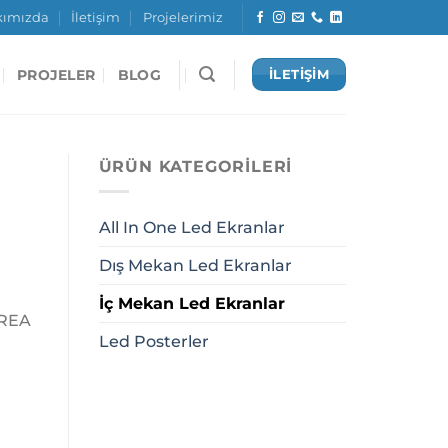
kımızda
İletişim
Projelerimiz
PROJELER
BLOG
İLETİŞİM
ÜRÜN KATEGORILERI
All In One Led Ekranlar
Dış Mekan Led Ekranlar
İç Mekan Led Ekranlar
CREA
Led Posterler