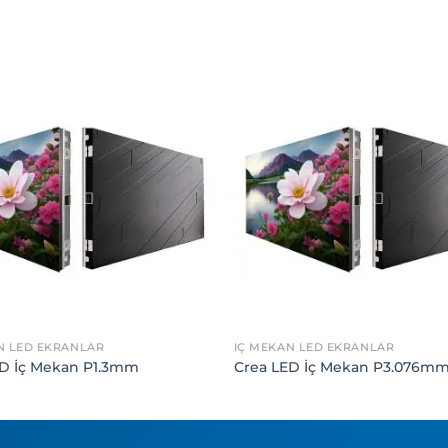
N LED EKRANLAR
İÇ MEKAN LED EKRANLAR
ED İç Mekan P1.3mm
Crea LED İç Mekan P3.076m