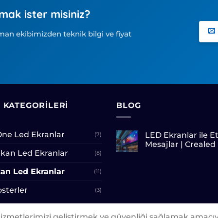
mak ister misiniz?
n ekibimizden teknik bilgi ve fiyat
 KATEGORILERI
BLOG
 One Led Ekranlar
LED Ekranlar ile Et
(7)
Mesajlar | Crealed
kan Led Ekranlar
(8)
an Led Ekranlar
(11)
sterler
(3)
 hizmetlerimizi geliştirmek ve güvenliği sağlamak amacıy