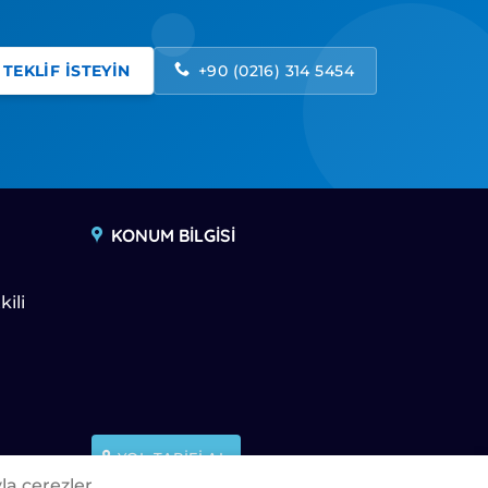
TEKLİF İSTEYİN
+90 (0216) 314 5454
KONUM BİLGİSİ
kili
YOL TARİFİ AL
la çerezler