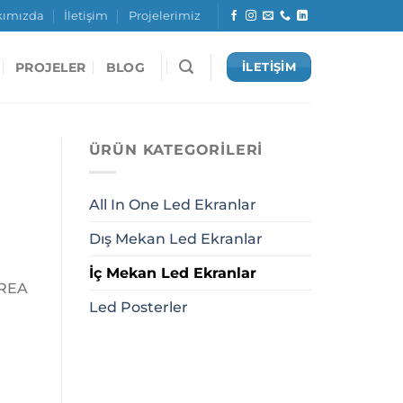
kımızda
İletişim
Projelerimiz
PROJELER
BLOG
İLETİŞİM
ÜRÜN KATEGORILERI
All In One Led Ekranlar
Dış Mekan Led Ekranlar
İç Mekan Led Ekranlar
CREA
Led Posterler