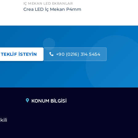
İÇ MEKAN LED EKRANLAR
Crea LED İç Mekan P4mm
TEKLİF İSTEYİN
+90 (0216) 314 5454
KONUM BİLGİSİ
kili