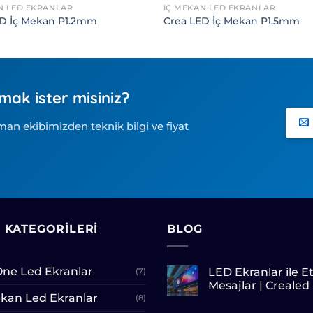
N LED EKRANLAR
İÇ MEKAN LED EKRANLAR
ED İç Mekan P1.2mm
Crea LED İç Mekan P1.5mm
mak ister misiniz?
n ekibimizden teknik bilgi ve fiyat
 KATEGORILERI
BLOG
 One Led Ekranlar
LED Ekranlar ile Et
(7)
Mesajlar | Crealed
kan Led Ekranlar
(8)