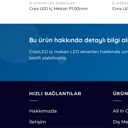
İÇ MEKAN LED EKRANLAR
İÇ MEKA
m
Crea LED İç Mekan P1.00mm
Crea L
Bu ürün hakkında detaylı bilgi al
CreaLED iç mekan LED ekranları hakkında uzma
teklifi alabilirsiniz.
HIZLI BAĞLANTILAR
ÜRÜN
Hakkımızda
All In
İletişim
Dış Me