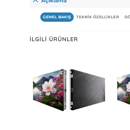
Açıklama
GENEL BAKIŞ
TEKNIK ÖZELLIKLER
D
İLGILI ÜRÜNLER