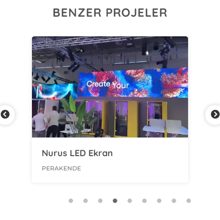
BENZER PROJELER
Nurus LED Ekran
Sa
Fr
PERAKENDE
PER